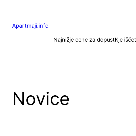
Preskoči
na
vsebino
Apartmaji.info
Najnižje cene za dopust
Kje išč
Novice