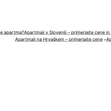
ete apartma?
Apartmaji v Sloveniji – primerjajte cene i
Apartmaji na Hrvaškem – primerjajte cene
Ap