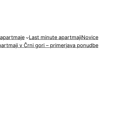
n apartmaje
Last minute apartmaji
Novice
artmaji v Črni gori – primerjava ponudbe