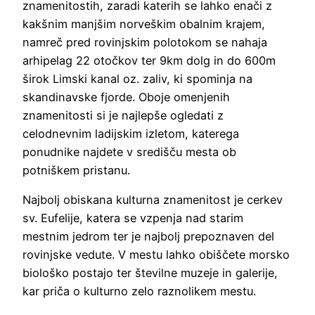
znamenitostih, zaradi katerih se lahko enači z
kakšnim manjšim norveškim obalnim krajem,
namreč pred rovinjskim polotokom se nahaja
arhipelag 22 otočkov ter 9km dolg in do 600m
širok Limski kanal oz. zaliv, ki spominja na
skandinavske fjorde. Oboje omenjenih
znamenitosti si je najlepše ogledati z
celodnevnim ladijskim izletom, katerega
ponudnike najdete v središču mesta ob
potniškem pristanu.
Najbolj obiskana kulturna znamenitost je cerkev
sv. Eufelije, katera se vzpenja nad starim
mestnim jedrom ter je najbolj prepoznaven del
rovinjske vedute. V mestu lahko obiščete morsko
biološko postajo ter številne muzeje in galerije,
kar priča o kulturno zelo raznolikem mestu.