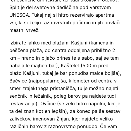
Split je del svetovne dediščine pod varstvom
UNESCA. Tukaj naj si hitro rezervirajo apartma
vsi, ki si želijo raznovrstnih počitnic in jih privlači
mestni vrvež.
Izbirate lahko med plažami Kašjuni (kamena in
peščena plaža, od centra oddaljena približno 2
km – hrano in pijačo prinesite s sabo, saj se tam
nahaja le majhen bar), Kaštelet (500 m pred
plažo Kašjuni, tukaj je bar ponudba malce boljša),
Bačvice (najpopularnejša, kilometer od centra v
smeri trajektnega pristanišča, tu je možno najeti
senčnik in ležalnik, poleg barov pa najdete tudi
restavracijo), Ovčice (se zelo hitro napolni, ker je
ta del znan kot en lepših), za konec pa še sestav
zalivčkov, imenovan Žnjan, kjer najdete veliko
različnih barov z raznovrstno ponudbo. Če vam