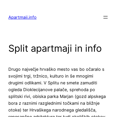
Preskoči
na
Apartmaji.info
vsebino
Split apartmaji in info
Drugo največje hrvaško mesto vas bo očaralo s
svojimi trgi, tržnico, kulturo in še mnogimi
drugimi odlikami. V Splitu ne smete zamuditi
ogleda Dioklecijanove palače, sprehoda po
splitski rivi, obiska parka Marjan (gozd alpskega
bora z raznimi razglednimi točkami na bližnje
otoke) ter Hrvaškega narodnega gledališča,
renesančne arhitekture ter tudi okoliških otokov.