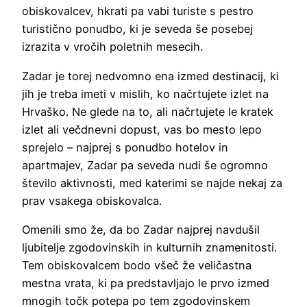
obiskovalcev, hkrati pa vabi turiste s pestro
turistično ponudbo, ki je seveda še posebej
izrazita v vročih poletnih mesecih.
Zadar je torej nedvomno ena izmed destinacij, ki
jih je treba imeti v mislih, ko načrtujete izlet na
Hrvaško. Ne glede na to, ali načrtujete le kratek
izlet ali večdnevni dopust, vas bo mesto lepo
sprejelo – najprej s ponudbo hotelov in
apartmajev, Zadar pa seveda nudi še ogromno
število aktivnosti, med katerimi se najde nekaj za
prav vsakega obiskovalca.
Omenili smo že, da bo Zadar najprej navdušil
ljubitelje zgodovinskih in kulturnih znamenitosti.
Tem obiskovalcem bodo všeč že veličastna
mestna vrata, ki pa predstavljajo le prvo izmed
mnogih točk potepa po tem zgodovinskem