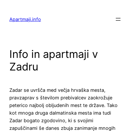
Preskoči
na
Apartmaji.info
vsebino
Info in apartmaji v
Zadru
Zadar se uvršča med večja hrvaška mesta,
pravzaprav s številom prebivalcev zaokrožuje
peterico najbolj obljudenih mest te države. Tako
kot mnoga druga dalmatinska mesta ima tudi
Zadar bogato zgodovino, ki s svojimi
zapuščinami še danes zbuja zanimanje mnogih