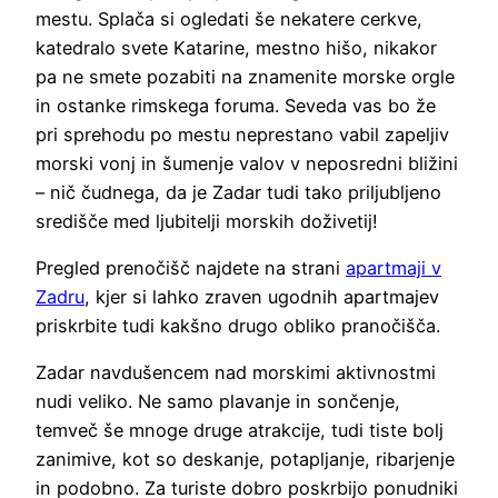
mestu. Splača si ogledati še nekatere cerkve,
katedralo svete Katarine, mestno hišo, nikakor
pa ne smete pozabiti na znamenite morske orgle
in ostanke rimskega foruma. Seveda vas bo že
pri sprehodu po mestu neprestano vabil zapeljiv
morski vonj in šumenje valov v neposredni bližini
– nič čudnega, da je Zadar tudi tako priljubljeno
središče med ljubitelji morskih doživetij!
Pregled prenočišč najdete na strani
apartmaji v
Zadru
, kjer si lahko zraven ugodnih apartmajev
priskrbite tudi kakšno drugo obliko pranočišča.
Zadar navdušencem nad morskimi aktivnostmi
nudi veliko. Ne samo plavanje in sončenje,
temveč še mnoge druge atrakcije, tudi tiste bolj
zanimive, kot so deskanje, potapljanje, ribarjenje
in podobno. Za turiste dobro poskrbijo ponudniki