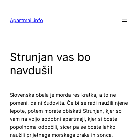
Preskoči
na
Apartmaji.info
vsebino
Strunjan vas bo
navdušil
Slovenska obala je morda res kratka, a to ne
pomeni, da ni čudovita. Če bi se radi naužili njene
lepote, potem morate obiskati Strunjan, kjer so
vam na voljo sodobni apartmaji, kjer si boste
popolnoma odpočili, sicer pa se boste lahko
naužili prijetnega morskega zraka in sonca.