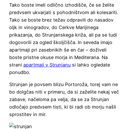
Tako boste imeli odlično izhodišče, če se želite
predvsem ukvarjati s pohodništvom ali kolesariti.
Tako se boste brez težav odpravili do nasadov
oljk in vinogradov, do Cerkve Marijinega
prikazanja, do Strunjanskega križa, ali pa se tudi
dogovorili za ogled školjčišča. In seveda imajo
apartmaji pri zasebnikih še en čar – doživeli
boste pristne okuse morja in Mediterana. Na
strani
apartmaji v Strunjanu
si lahko ogledate
ponudbo.
Strunjan je povsem blizu Portoroža, torej vam ne
bo dolgčas niti v primeru, da si zaželite nekaj več
zabave, načeloma pa velja, da se za Strunjan
odločajo predvsem tisti, ki bi radi ob morju našli
sprostitev in mir.