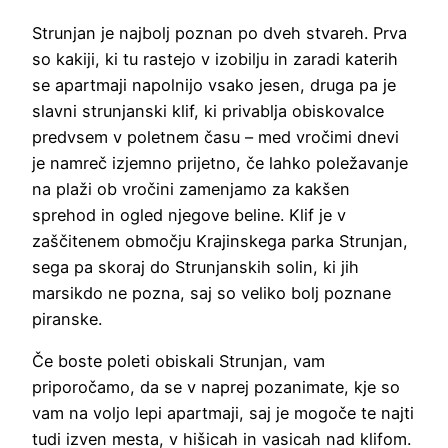
Strunjan je najbolj poznan po dveh stvareh. Prva
so kakiji, ki tu rastejo v izobilju in zaradi katerih
se apartmaji napolnijo vsako jesen, druga pa je
slavni strunjanski klif, ki privablja obiskovalce
predvsem v poletnem času – med vročimi dnevi
je namreč izjemno prijetno, če lahko poležavanje
na plaži ob vročini zamenjamo za kakšen
sprehod in ogled njegove beline. Klif je v
zaščitenem območju Krajinskega parka Strunjan,
sega pa skoraj do Strunjanskih solin, ki jih
marsikdo ne pozna, saj so veliko bolj poznane
piranske.
Če boste poleti obiskali Strunjan, vam
priporočamo, da se v naprej pozanimate, kje so
vam na voljo lepi apartmaji, saj je mogoče te najti
tudi izven mesta, v hišicah in vasicah nad klifom.